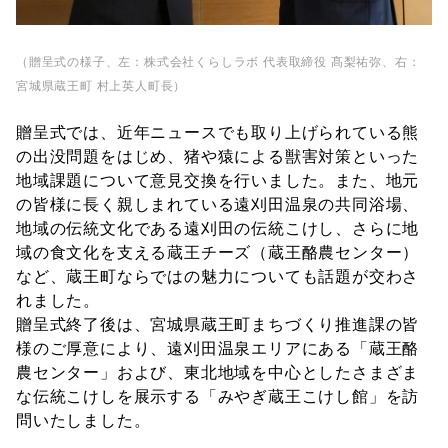
ご利用ガイド
（贈呈式の様子、左：株式会社くらしラボ 代表取締役 髙梨祐弥、右：
よくあるご質問
宮城県蔵王町 村上英人町長）
すまいる安心生活サポート
贈呈式では、近年ニュースでも取り上げられている熊
の出没問題をはじめ、猪や猿による獣害対策といった
地域課題について意見交換を行いました。また、地元
会員ランク
の皆様に長く親しまれている遠刈田温泉の共同浴場、
地域の伝統文化である遠刈田の伝統こけし、さらに地
お問い合わせ
域の食文化を支える蔵王チーズ（蔵王酪農センター）
など、蔵王町ならではの魅力についても話題が交わさ
れました。
贈呈式終了後は、宮城県蔵王町まちづくり推進課の皆
会社概要
様のご厚意により、遠刈田温泉エリアにある「蔵王酪
プライバシーポリシー
農センター」および、東北地域を中心としたさまざま
な伝統こけしを展示する「みやぎ蔵王こけし館」を訪
特定商取引法に基づく表示
問いたしました。
利用規約