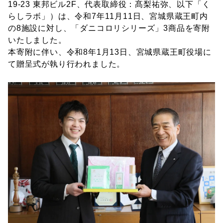
機能性表示食品
19-23 東邦ビル2F、代表取締役：髙梨祐弥、以下「く
らしラボ」）は、令和7年11月11日、宮城県蔵王町内
の8施設に対し、「ダニコロリシリーズ」3商品を寄附
いたしました。
本寄附に伴い、令和8年1月13日、宮城県蔵王町役場に
て贈呈式が執り行われました。
検索
お客様の声
お知らせ