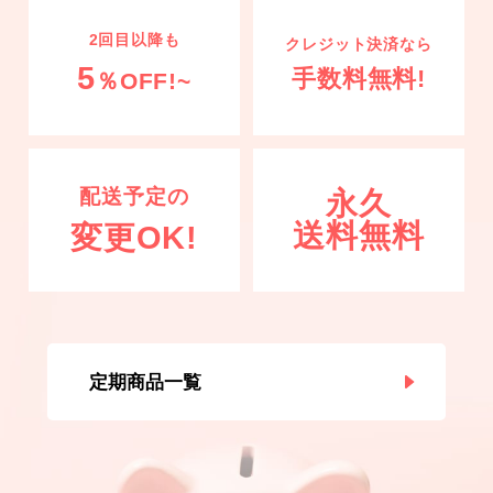
ご利用ガイド
2回目以降も
クレジット決済なら
5
よくあるご質問
手数料無料!
％OFF!~
すまいる安心生活サポート
配送予定の
永久
会員ランク
送料無料
変更OK!
お問い合わせ
会社概要
定期商品一覧
プライバシーポリシー
特定商取引法に基づく表示
利用規約